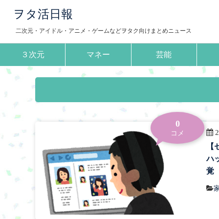
ヲタ活日報
二次元・アイドル・アニメ・ゲームなどヲタク向けまとめニュース
３次元
マネー
芸能
0
2
コメ
【
ハ
覚