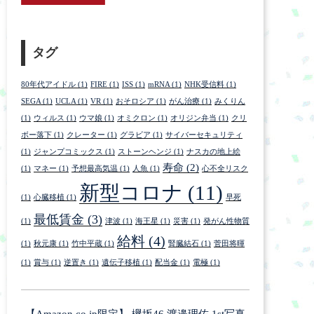
タグ
80年代アイドル
(1)
FIRE
(1)
ISS
(1)
mRNA
(1)
NHK受信料
(1)
SEGA
(1)
UCLA
(1)
VR
(1)
おそロシア
(1)
がん治療
(1)
みくりん
(1)
ウィルス
(1)
ウマ娘
(1)
オミクロン
(1)
オリジン弁当
(1)
クリ
ボー落下
(1)
クレーター
(1)
グラビア
(1)
サイバーセキュリティ
(1)
ジャンプコミックス
(1)
ストーンヘンジ
(1)
ナスカの地上絵
寿命
(2)
(1)
マネー
(1)
予想最高気温
(1)
人魚
(1)
心不全リスク
新型コロナ
(11)
(1)
心臓移植
(1)
早死
最低賃金
(3)
(1)
津波
(1)
海王星
(1)
災害
(1)
発がん性物質
給料
(4)
(1)
秋元康
(1)
竹中平蔵
(1)
腎臓結石
(1)
菅田将暉
(1)
賞与
(1)
逆置き
(1)
遺伝子移植
(1)
配当金
(1)
電極
(1)