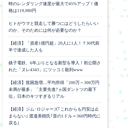
時のレンダリング速度が最大で45%アップ！価
格は119,980円
ヒトがウマと競走して勝つにはどうしたらいい
のか、そのためには何が必要なのか？
【経済】「資産1億円超」20人に1人！？30代前
半で達成した人も
銚子電鉄、6年ぶりとなる新型を導入！初公開さ
れた「ヌレ4343」にツッコミ殺到www
【経済】貧困急増…平均所得「200万～300万円
未満が最多」「主要先進7ヵ国ダントツの最下
位」日本のキツすぎるリアル
【経済】ジム･ロジャーズ｢これからも円安は止
まらない｣ 渡邉美樹氏｢昔の1ドル＝360円時代に
戻る｣