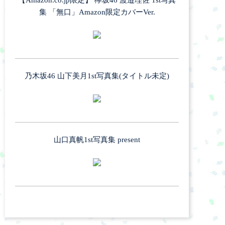
【Amazon.co.jp限定】 欅坂46 渡邉理佐 1st写真
集 「無口」Amazon限定カバーVer.
乃木坂46 山下美月1st写真集(タイトル未定)
山口真帆1st写真集 present