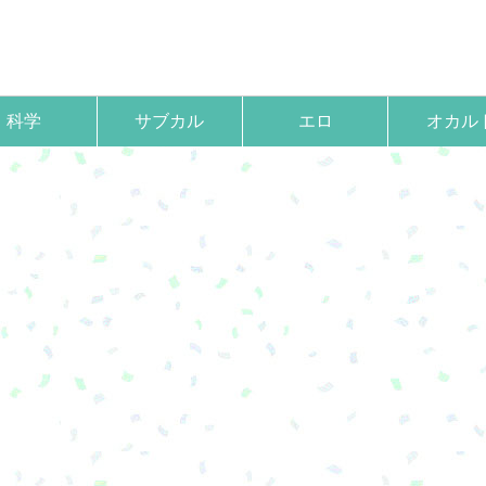
科学
サブカル
エロ
オカル