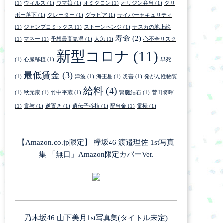
(1)
ウィルス
(1)
ウマ娘
(1)
オミクロン
(1)
オリジン弁当
(1)
クリ
ボー落下
(1)
クレーター
(1)
グラビア
(1)
サイバーセキュリティ
(1)
ジャンプコミックス
(1)
ストーンヘンジ
(1)
ナスカの地上絵
寿命
(2)
(1)
マネー
(1)
予想最高気温
(1)
人魚
(1)
心不全リスク
新型コロナ
(11)
(1)
心臓移植
(1)
早死
最低賃金
(3)
(1)
津波
(1)
海王星
(1)
災害
(1)
発がん性物質
給料
(4)
(1)
秋元康
(1)
竹中平蔵
(1)
腎臓結石
(1)
菅田将暉
(1)
賞与
(1)
逆置き
(1)
遺伝子移植
(1)
配当金
(1)
電極
(1)
【Amazon.co.jp限定】 欅坂46 渡邉理佐 1st写真
集 「無口」Amazon限定カバーVer.
乃木坂46 山下美月1st写真集(タイトル未定)