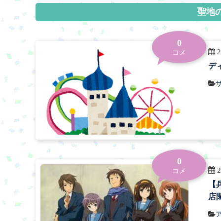
聖地
0
2
コメ
デ
0
2
コメ
【
店