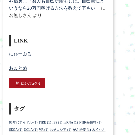
47歳男…「努力も自己研鑽もした。自己責任と
いうなら20万円稼げる方法を教えて下さい」
に
名無しさん
より
LINK
にゅーぷる
おまとめ
タグ
80年代アイドル
(1)
FIRE
(1)
ISS
(1)
mRNA
(1)
NHK受信料
(1)
SEGA
(1)
UCLA
(1)
VR
(1)
おそロシア
(1)
がん治療
(1)
みくりん