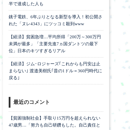
半で達成した人も
銚子電鉄、6年ぶりとなる新型を導入！初公開さ
れた「ヌレ4343」にツッコミ殺到www
【経済】貧困急増…平均所得「200万～300万円
未満が最多」「主要先進7ヵ国ダントツの最下
位」日本のキツすぎるリアル
【経済】ジム･ロジャーズ｢これからも円安は止
まらない｣ 渡邉美樹氏｢昔の1ドル＝360円時代に
戻る｣
最近のコメント
【貧困強制社会】手取り15万円を超えられない
47歳男…「努力も自己研鑽もした。自己責任と