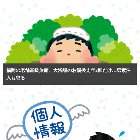
福岡の老舗高級旅館、大浴場のお湯換え年2回だけ…塩素注
入も怠る