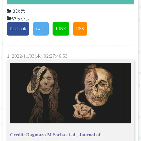
３次元
やらかし
facebook
tweet
LINE
RSS
1:
2022/11/03(木) 02:27:46.53
Credit: Dagmara M.Socha et al., Journal of