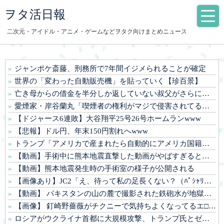
ヲタ活日報
二次元・アイドル・アニメ・ゲームなどヲタク向けまとめニュース
ジャンポケ斎藤、刑務所で7年間イジメられることが確定
世界の「変わった自動販売機」を貼っていく【珍百景】
亡き母からの借金を半分しか返していない叔父がさらに金を貸してほしいと訪ねてきた。完済するまで貸せないと断ると…
愛煙家・岸谷蘭丸「喫煙者の権利がマジで侵害されてる」 「いくら税金を我々が払ってるんだと」
【ドジャース6連敗】大谷翔平25号26号ホームランwww
【悲報】ドル円、年末150円割れへwww
トランプ「アメリカで産まれたら自動的にアメリカ国籍を付与するのをやめる！」
【動画】手術中に熊本地震直撃した動画がやばすぎると話題に・・・
【動画】熊本地震発生時の手術室の様子が公開される
【画像あり】JC2「え、待って私の足長くない？（ﾊﾟｼｬﾘwww)⇒
【動画】 パキスタンの山の麓で撮影された鉄砲水が地獄すぎる。
【画像】 釘崎野薔薇がチクニーで気持ちよくなってるエ□画像
ロシアがウクライナ首都に大規模攻撃、トランプ氏とゼレンスキー氏の和平交渉前に