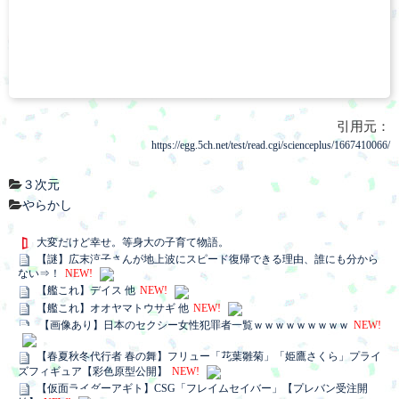
引用元：
https://egg.5ch.net/test/read.cgi/scienceplus/1667410066/
３次元
やらかし
大変だけど幸せ。等身大の子育て物語。
【謎】広末涼子さんが地上波にスピード復帰できる理由、誰にも分から
ない⇒！
NEW!
【艦これ】デイス 他
NEW!
【艦これ】オオヤマトウサギ 他
NEW!
【画像あり】日本のセクシー女性犯罪者一覧ｗｗｗｗｗｗｗｗｗ
NEW!
【春夏秋冬代行者 春の舞】フリュー「花葉雛菊」「姫鷹さくら」プライ
ズフィギュア【彩色原型公開】
NEW!
【仮面ライダーアギト】CSG「フレイムセイバー」【プレバン受注開