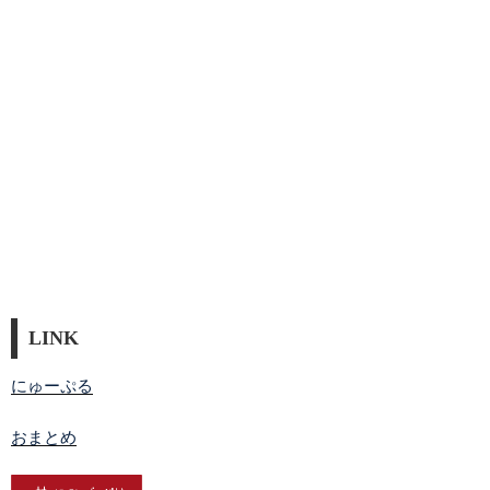
LINK
にゅーぷる
おまとめ