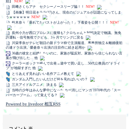
始】
NEW!
田﨑さくらアナ セクシーノースリーブ脇！！
NEW!
【画像】明日花キララ(37)さん、現在のビジュアルが話題になってしま
うｗｗｗｗｗｗ
NEW!
鈴木奈々「垂れてたバストが上がった！」下着姿を公開！！！
NEW!
長州小力が西口プロレスに復帰も? クロちゃんと対戦決定で物議。無免
許運転・信号無視でクビも、3ヶ月でリングに戻る
川栄李奈がテレビ朝日の新ドラマ枠で主演報道。事務所独立＆離婚後初
の連ドラ出演。榮倉奈々出演の注目作に続き起用か
36歳の彼女と結婚したいのに、家族が猛反対。家族から信じられない言
葉が飛び出した… 他
クーラーボックス積んで出発→途中で買い足し…50代公務員の“ドライ
ブ”が地獄すぎた 他
とりあえず見ればいい名作アニメ教えて
ガンダム入門したいんだけど何を見ればいいの？
三大アイドルアニメ、決まる
当時の少年はみんな夢中になった カー消しにマンガ 1970年代の「スー
パーカーブーム」って覚えてる？
Powered by livedoor 相互RSS
コメント
※