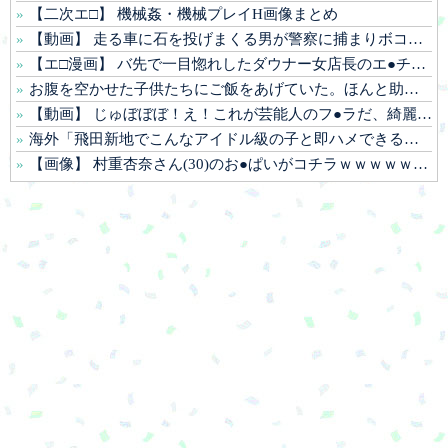
【二次エ□】 機械姦・機械プレイH画像まとめ
【動画】 走る車に石を投げまくる男が警察に捕まりボコボコにされる
【エ□漫画】 バ先で一目惚れしたダウナー女店長のエ●チなサービスで給料0円…！弱点チクビ責めでイカせまくってわからせる…！
お腹を空かせた子供たちにご飯をあげていた。ほんと助かるわ、どうもありがとう → 母親はこんな様子です…
【動画】 じゅぼぼぼ！え！これが芸能人のフ●ラだ、綺麗な顔とお口でこんなことしているだ 笑
海外「飛田新地でこんなアイドル級の子と即ハメできるのかよ」⇒ 晒された無修正動画がコチラ
【画像】 村重杏奈さん(30)のお●ぱいがコチラｗｗｗｗｗｗｗｗｗｗｗｗ