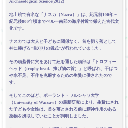
Archaeological Science(2022)
地上絵で有名な「ナスカ（Nazca）」は、紀元前100年～
紀元後800年頃までペルー南部の海岸付近で栄えた古代文
化です。
ナスカでは大人と子どもに関係なく、首を切り落として
神に捧げる”首刈りの儀式”が行われていました。
その頭蓋骨に穴をあけて紐を通した頭部は「トロフィー
ヘッド（trophy head、捧げ物の首）」と呼ばれ、干ばつ
や水不足、不作を克服するための生贄に供されたので
す。
そしてこのほど、ポーランド・ワルシャワ大学
（University of Warsaw）の最新研究により、生贄にされ
た子どもや女性は、首を落とされる前に精神作用のある
薬物を摂取していたことが判明しました。