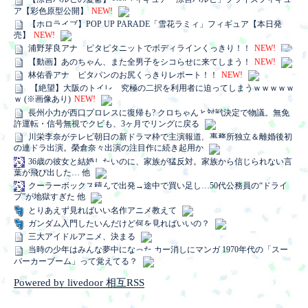
ア【彩色原型公開】
NEW!
【ホロライブ】POP UP PARADE「雪花ラミィ」フィギュア【本日発
売】
NEW!
浦野芽良アナ ピタピタニットでボディラインくっきり！！
NEW!
【動画】あのちゃん、また全男子をシコらせに来てしまう！
NEW!
林佑香アナ ピタパンのお尻くっきりレポート！！
NEW!
【絶望】大阪のトイレ、究極の二択を利用者に迫ってしまうｗｗｗｗｗ
ｗ (※画像あり)
NEW!
長州小力が西口プロレスに復帰も? クロちゃんと対戦決定で物議。無免
許運転・信号無視でクビも、3ヶ月でリングに戻る
川栄李奈がテレビ朝日の新ドラマ枠で主演報道。事務所独立＆離婚後初
の連ドラ出演。榮倉奈々出演の注目作に続き起用か
36歳の彼女と結婚したいのに、家族が猛反対。家族から信じられない言
葉が飛び出した… 他
クーラーボックス積んで出発→途中で買い足し…50代公務員の“ドライ
ブ”が地獄すぎた 他
とりあえず見ればいい名作アニメ教えて
ガンダム入門したいんだけど何を見ればいいの？
三大アイドルアニメ、決まる
当時の少年はみんな夢中になった カー消しにマンガ 1970年代の「スー
パーカーブーム」って覚えてる？
Powered by livedoor 相互RSS