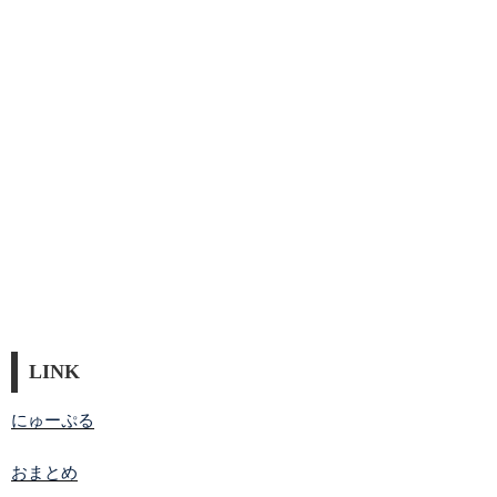
LINK
にゅーぷる
おまとめ