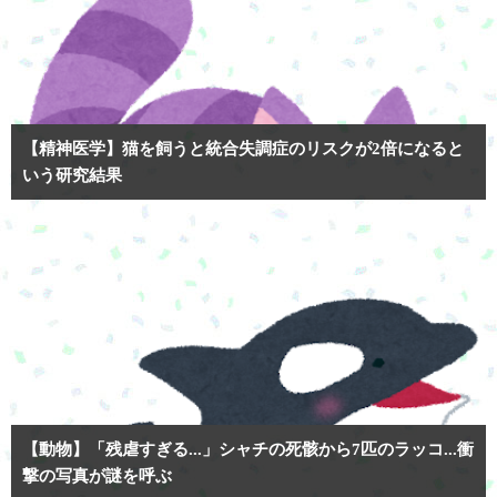
【精神医学】猫を飼うと統合失調症のリスクが2倍になると
いう研究結果
【動物】「残虐すぎる...」シャチの死骸から7匹のラッコ...衝
撃の写真が謎を呼ぶ