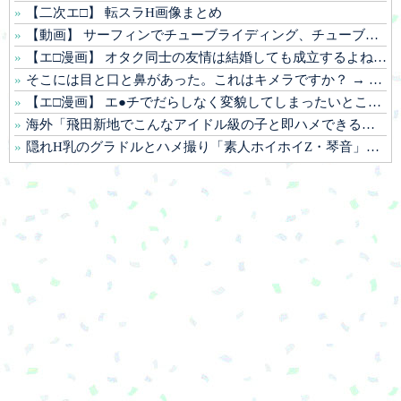
【二次エ□】 転スラH画像まとめ
【動画】 サーフィンでチューブライディング、チューブの中からの映像が凄い
【エ□漫画】 オタク同士の友情は結婚しても成立するよね？ 〜元・女友達と不倫セッ●ス〜
そこには目と口と鼻があった。これはキメラですか？ → 謎の生物はこちらです…
【エ□漫画】 エ●チでだらしなく変貌してしまったいとこのお姉ちゃんにチン●ン搾り取られちゃうショタ君…！
海外「飛田新地でこんなアイドル級の子と即ハメできるのかよ」⇒ 晒された無修正動画がコチラ
隠れH乳のグラドルとハメ撮り「素人ホイホイZ・琴音」（綾瀬ことね）