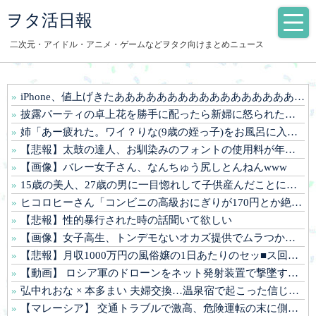
ヲタ活日報
二次元・アイドル・アニメ・ゲームなどヲタク向けまとめニュース
iPhone、値上げきたああああああああああああああああああああああああああああ！！！
披露パーティの卓上花を勝手に配ったら新婦に怒られた。ホテルに戻った翌日、会場費が未払いだと新郎に連絡が入り…ザマーみろ。
姉「あー疲れた。ワイ？りな(9歳の姪っ子)をお風呂に入れてきて～～～」ワイ(24)「あい」⇒！！！
【悲報】太鼓の達人、お馴染みのフォントの使用料が年間6万から年間320万になったので変更に
【画像】バレー女子さん、なんちゅう尻しとんねんwww
15歳の美人、27歳の男に一目惚れして子供産んだことに嫉妬して批判殺到
ヒコロヒーさん「コンビニの高級おにぎりが170円とか絶対買わない」とか薄すぎるトークをかましてしまう
【悲報】性的暴行された時の話聞いて欲しい
【画像】女子高生、トンデモないオカズ提供でムラつかせてしまうwww
【悲報】月収1000万円の風俗嬢の1日あたりのセッ■ス回数がこちら
【動画】 ロシア軍のドローンをネット発射装置で撃墜するウクライナ。
弘中れおな × 本多まい 夫婦交換…温泉宿で起こった信じられないエ●チな出来事。
【マレーシア】 交通トラブルで激高、危険運転の末に側溝へ転落 車は大破、男に重い法的責任も