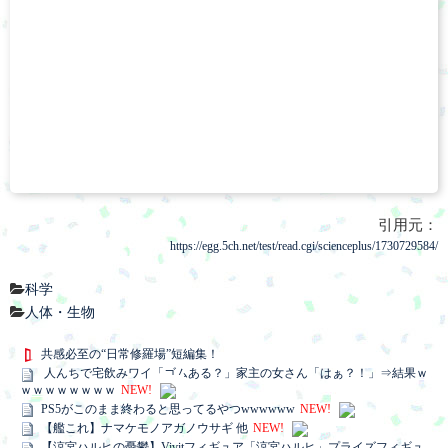
引用元：
https://egg.5ch.net/test/read.cgi/scienceplus/1730729584/
科学
人体・生物
共感必至の“日常修羅場”短編集！
人んちで宅飲みワイ「ゴムある？」家主の女さん「はぁ？！」⇒結果ｗ
ｗｗｗｗｗｗｗｗ
NEW!
PS5がこのまま終わると思ってるやつwwwwww
NEW!
【艦これ】ナマケモノアガノウサギ 他
NEW!
【涼宮ハルヒの憂鬱】Vivitフィギュア「涼宮ハルヒ」プライズフィギュ