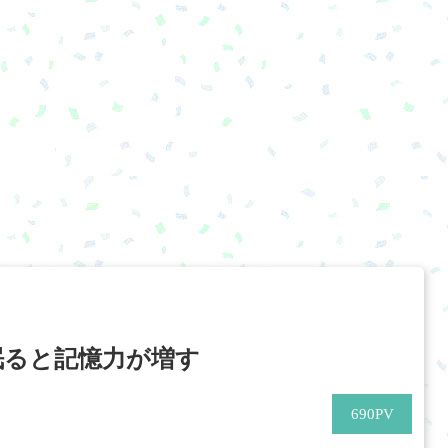
眠ると記憶力が増す
690
PV