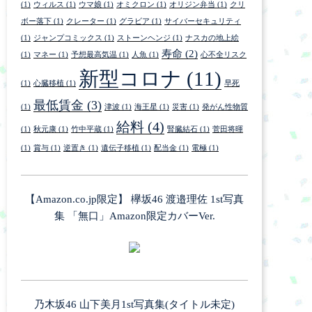
(1)
ウィルス
(1)
ウマ娘
(1)
オミクロン
(1)
オリジン弁当
(1)
クリ
ボー落下
(1)
クレーター
(1)
グラビア
(1)
サイバーセキュリティ
(1)
ジャンプコミックス
(1)
ストーンヘンジ
(1)
ナスカの地上絵
寿命
(2)
(1)
マネー
(1)
予想最高気温
(1)
人魚
(1)
心不全リスク
新型コロナ
(11)
(1)
心臓移植
(1)
早死
最低賃金
(3)
(1)
津波
(1)
海王星
(1)
災害
(1)
発がん性物質
給料
(4)
(1)
秋元康
(1)
竹中平蔵
(1)
腎臓結石
(1)
菅田将暉
(1)
賞与
(1)
逆置き
(1)
遺伝子移植
(1)
配当金
(1)
電極
(1)
【Amazon.co.jp限定】 欅坂46 渡邉理佐 1st写真
集 「無口」Amazon限定カバーVer.
乃木坂46 山下美月1st写真集(タイトル未定)