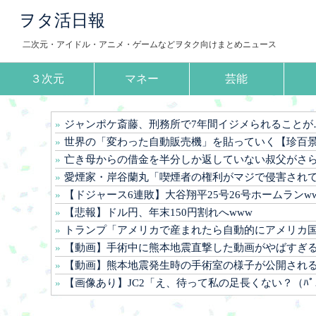
ヲタ活日報
二次元・アイドル・アニメ・ゲームなどヲタク向けまとめニュース
３次元
マネー
芸能
ジャンポケ斎藤、刑務所で7年間イジメられることが確定
世界の「変わった自動販売機」を貼っていく【珍百
亡き母からの借金を半分しか返していない叔父がさらに金を貸してほしいと訪ねてきた。完済するまで貸せないと断ると
愛煙家・岸谷蘭丸「喫煙者の権利がマジで侵害されてる」 「いくら税金を我々が払ってるんだと
【ドジャース6連敗】大谷翔平25号26号ホームランw
【悲報】ドル円、年末150円割れへwww
トランプ「アメリカで産まれたら自動的にアメリカ国籍を付与するのをやめる！
【動画】手術中に熊本地震直撃した動画がやばすぎると話題に・・
【動画】熊本地震発生時の手術室の様子が公開され
【画像あり】JC2「え、待って私の足長くない？（ﾊﾟｼｬﾘwww)⇒