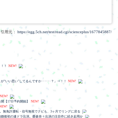
引用元：
https://egg.5ch.net/test/read.cgi/scienceplus/1677845887/
！！！
NEW!
いい思い”してるんですか･･････？」⇒！！
NEW!
NEW!
公開【17日予約開始】
NEW!
NEW!
議。無免許運転・信号無視でクビも、3ヶ月でリングに戻る
離婚後初の連ドラ出演。榮倉奈々出演の注目作に続き起用か