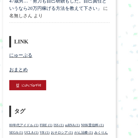
47歳男…「努力も自己研鑽もした。自己責任と
いうなら20万円稼げる方法を教えて下さい」
に
名無しさん
より
LINK
にゅーぷる
おまとめ
タグ
80年代アイドル
(1)
FIRE
(1)
ISS
(1)
mRNA
(1)
NHK受信料
(1)
SEGA
(1)
UCLA
(1)
VR
(1)
おそロシア
(1)
がん治療
(1)
みくりん