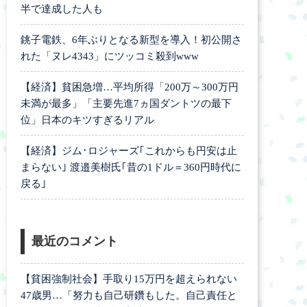
半で達成した人も
銚子電鉄、6年ぶりとなる新型を導入！初公開さ
れた「ヌレ4343」にツッコミ殺到www
【経済】貧困急増…平均所得「200万～300万円
未満が最多」「主要先進7ヵ国ダントツの最下
位」日本のキツすぎるリアル
【経済】ジム･ロジャーズ｢これからも円安は止
まらない｣ 渡邉美樹氏｢昔の1ドル＝360円時代に
戻る｣
最近のコメント
【貧困強制社会】手取り15万円を超えられない
47歳男…「努力も自己研鑽もした。自己責任と