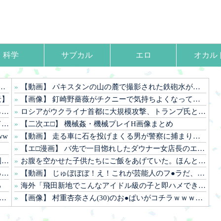
科学
サブカル
エロ
オカル
【動画】 パキスタンの山の麓で撮影された鉄砲水が地獄すぎる。
景】
【画像】 釘崎野薔薇がチクニーで気持ちよくなってるエ□画像
…
ロシアがウクライナ首都に大規模攻撃、トランプ氏とゼレンスキー氏の和平交渉前に
」
【二次エ□】 機械姦・機械プレイH画像まとめ
ww
【動画】 走る車に石を投げまくる男が警察に捕まりボコボコにされる
【エ□漫画】 バ先で一目惚れしたダウナー女店長のエ●チなサービスで給料0円…！弱点チクビ責めでイカせまくってわからせる…！
」
お腹を空かせた子供たちにご飯をあげていた。ほんと助かるわ、どうもありがとう → 母親はこんな様子です…
・
【動画】 じゅぼぼぼ！え！これが芸能人のフ●ラだ、綺麗な顔とお口でこんなことしているだ 笑
る
海外「飛田新地でこんなアイドル級の子と即ハメできるのかよ」⇒ 晒された無修正動画がコチラ
【画像】 村重杏奈さん(30)のお●ぱいがコチラｗｗｗｗｗｗｗｗｗｗｗｗ