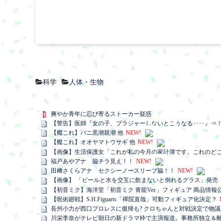
科学
人体・生物
爽やか青年に忍び寄るストーカー疑惑
【警告】医師『女の子、ブラジャーしないとこうなる････』⇒
【艦これ】バニ黒潮親潮 他
NEW!
【艦これ】オオヤマトウサギ 他
NEW!
【画像】生活保護女「これが私の今月の家計簿です。これのどこが“
福戸あやアナ 脇チラ見え！！
NEW!
田﨑さくらアナ セクシーノースリーブ脇！！
NEW!
【画像】 「ビールと水を交互に飲まないと倒れるグラス」発売
【初音ミク】海洋堂「初音ミク 青龍Ver.」フィギュア 商品情報
【呪術廻戦】S.H.Figuarts「禪院直哉」可動フィギュア化決定？
長州小力が西口プロレスに復帰も? クロちゃんと対戦決定で物
川栄李奈がテレビ朝日の新ドラマ枠で主演報道。事務所独立＆