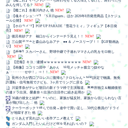
【艦これ】イベントぼちぼち終わらせてる人増えてるけど、終わったら
みんな何してる？
NEW!
【艦これ】水着川内さん 他
NEW!
【魂ネイションズ】「S.H.Figuarts」ほか 2026年8月発売商品【スケジュ
ール公開】
NEW!
【ホロライブ】POP UP PARADE「雪花ラミィ」フィギュア【本日発
売】
NEW!
後呂有紗アナ 袖口からインナーチラ見え！！
NEW!
三山賀子アナと森山みなみアナ ●● ＆ ノースリーブ！！【GIF動画あ
り】
NEW!
【画像】スカパーさん、野球中継で子連れママさんの乳をモロ映し
NEW!
【悲報】キヨ、逮捕ｗｗｗｗｗｗｗｗｗｗｗ
NEW!
【画像】ココリコ田中「あかん、浜田メッチャ腹立つ奴やな
ぁ･････････せや！」⇒！！
NEW!
長州小力が西口プロレスに復帰も? クロちゃんと対戦決定で物議。無免
許運転・信号無視でクビも、3ヶ月でリングに戻る
川栄李奈がテレビ朝日の新ドラマ枠で主演報道。事務所独立＆離婚後初
の連ドラ出演。榮倉奈々出演の注目作に続き起用か
36歳の彼女と結婚したいのに、家族が猛反対。家族から信じられない言
葉が飛び出した… 他
クーラーボックス積んで出発→途中で買い足し…50代公務員の“ドライ
ブ”が地獄すぎた 他
とりあえず見ればいい名作アニメ教えて
ガンダム入門したいんだけど何を見ればいいの？