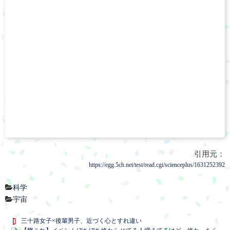
引用元：
https://egg.5ch.net/test/read.cgi/scienceplus/1631252392
科学
宇宙
三十路女子×後輩男子、近づく心とすれ違い