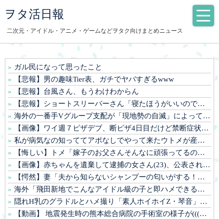
ヲタ活日報
二次元・アイドル・アニメ・ゲームなどヲタク向けまとめニュース
ガル民になって思ったこと
【悲報】男の趣味Tier表、ガチでヤバすぎるwww
【悲報】台風さん、もうわけわからん
【悲報】ショートスリーパーさん「寝たほうがいいのでは？」にブチギレ
海外の一番手Vグループ支配が「現地勢の自滅」によって一層深刻化している件
【画像】ワイ週７ピザデブ、断ピザ4日目だけど禁断症状出てヤバイ....
私が病気なの知っててアポなしでやって来たウトメが産まれた子供を見に来る。「お昼はお惣菜でいいわ」なんて言われたけど来てほしくない
【悔しい】トメ「嫁子のお父さんそんなに頑張ってるのにボーナスが減ったり大変ねぇ」私の自慢の父をバカにし始めた→
【画像】赤ちゃんを遺棄して逮捕の女さん(23)、公表された美人すぎるご尊顔がこちら⇒www
【愕然】妻「夫から知らないシャンプーの匂いがする！変な店に行ってるに違いない！！！」探偵「調べたところ･･･」⇒結果ｗｗ
海外「飛田新地でこんなアイドル級の子と即ハメできるのかよ」⇒ 晒された無修正動画がコチラ
隠れH乳のグラドルとハメ撮り「素人ホイホイZ・琴音」（綾瀬ことね）
【動画】 地震発生時の熊本総合病院の手術室の様子が(((゜Д゜)))