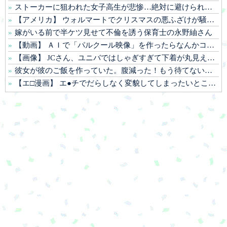
ストーカーに狙われた女子高生が悲惨…絶対に避けられない中出しレ●プGIF画像
【アメリカ】 ウォルマートでクリスマスの悪ふざけが騒動に サンタ姿のTikTokerに客が激怒
嫁がいる前で半ケツ見せて不倫を誘う保育士の永野紬さん
【動画】 ＡＩで「パルクール映像」を作ったらなんかコワい結果に…ｗ！！
【画像】 JCさん、ユニバではしゃぎすぎて下着が丸見え！→全国配信されてシコられまくるｗｗｗ
彼女が彼のご飯を作っていた。腹減った！もう待てないよぉ！ → 彼はこんな様子です…
【エ□漫画】 エ●チでだらしなく変貌してしまったいとこのお姉ちゃんにチン●ン搾り取られちゃうショタ君…！