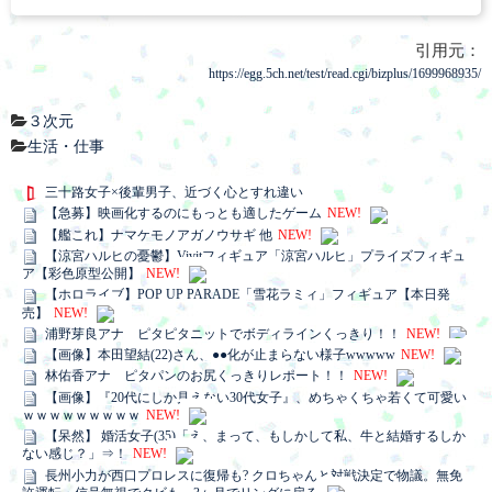
引用元：
https://egg.5ch.net/test/read.cgi/bizplus/1699968935/
３次元
生活・仕事
三十路女子×後輩男子、近づく心とすれ違い
【急募】映画化するのにもっとも適したゲーム
NEW!
【艦これ】ナマケモノアガノウサギ 他
NEW!
【涼宮ハルヒの憂鬱】Vivitフィギュア「涼宮ハルヒ」プライズフィギュ
ア【彩色原型公開】
NEW!
【ホロライブ】POP UP PARADE「雪花ラミィ」フィギュア【本日発
売】
NEW!
浦野芽良アナ ピタピタニットでボディラインくっきり！！
NEW!
【画像】本田望結(22)さん、●●化が止まらない様子wwwww
NEW!
林佑香アナ ピタパンのお尻くっきりレポート！！
NEW!
【画像】『20代にしか見えない30代女子』、めちゃくちゃ若くて可愛い
ｗｗｗｗｗｗｗｗｗ
NEW!
【呆然】 婚活女子(35)「え、まって、もしかして私、牛と結婚するしか
ない感じ？」⇒！
NEW!
長州小力が西口プロレスに復帰も? クロちゃんと対戦決定で物議。無免