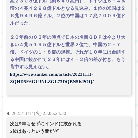
兆２３０８億ドル（約６４０兆円）、ドイツは８・４％
増の４兆４２９８億ドルとなる見込み。１位の米国は２
６兆９４９６億ドル、２位の中国は１７兆７００９億ド
ルだった。
２０年前の０３年の時点で日本の名目ＧＤＰは今より大
きい４兆５１９５億ドルと世界２位で、中国の２・７
倍、ドイツの１・８倍の規模。それが１０年には台頭す
る中国に抜かれて２３年には４・２倍の差が付き、もう
背中すら見えない。
https://www.sankei.com/article/20231111-
ZQHD5E6GUJNLZGL73DQBN5KPOQ/
9:
2023/11/14(火) 23:05:24.30
次は5年もせずにインドに抜かれる
5位はあっという間だぞ