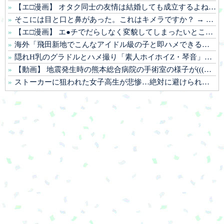
【エ□漫画】 オタク同士の友情は結婚しても成立するよね？ 〜元・女友達と不倫セッ●ス〜
そこには目と口と鼻があった。これはキメラですか？ → 謎の生物はこちらです…
【エ□漫画】 エ●チでだらしなく変貌してしまったいとこのお姉ちゃんにチン●ン搾り取られちゃうショタ君…！
海外「飛田新地でこんなアイドル級の子と即ハメできるのかよ」⇒ 晒された無修正動画がコチラ
隠れH乳のグラドルとハメ撮り「素人ホイホイZ・琴音」（綾瀬ことね）
【動画】 地震発生時の熊本総合病院の手術室の様子が(((゜Д゜)))
ストーカーに狙われた女子高生が悲惨…絶対に避けられない中出しレ●プGIF画像