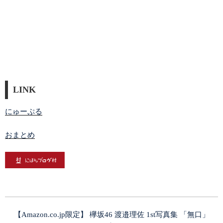
LINK
にゅーぷる
おまとめ
【Amazon.co.jp限定】 欅坂46 渡邉理佐 1st写真集 「無口」