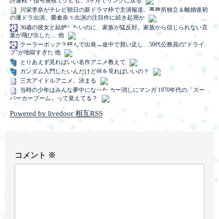
許運転・信号無視でクビも、3ヶ月でリングに戻る
川栄李奈がテレビ朝日の新ドラマ枠で主演報道。事務所独立＆離婚後初
の連ドラ出演。榮倉奈々出演の注目作に続き起用か
36歳の彼女と結婚したいのに、家族が猛反対。家族から信じられない言
葉が飛び出した… 他
クーラーボックス積んで出発→途中で買い足し…50代公務員の“ドライ
ブ”が地獄すぎた 他
とりあえず見ればいい名作アニメ教えて
ガンダム入門したいんだけど何を見ればいいの？
三大アイドルアニメ、決まる
当時の少年はみんな夢中になった カー消しにマンガ 1970年代の「スー
パーカーブーム」って覚えてる？
Powered by livedoor 相互RSS
コメント
※