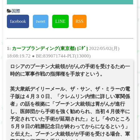
国際
facebook
tweet
LINE
RSS
1:
カーフブランディング(東京都) [ﾆﾀﾞ]
2022/05/02(月)
18:08:19.72 ● BE:839071744-PLT(13000)
ロシアのプーチン大統領ががんの手術を受けるため一
時的に軍事作戦の指揮権を手放すという。
英大衆紙デイリーメール、ザ・サン、ザ・ミラーの電
子版は４月３０日、「クレムリン内情に詳しい軍関係
者」の話を根拠に「プーチン大統領は胃がんが進行
し、医師団から手術を強く勧められ、当初４月後半に
予定されていた手術が延期された」とし「今のところ
５月９日の戦勝記念日が終わってからになるという」
と伝えた。プーチン大統領がが手術を受ける場合、軍