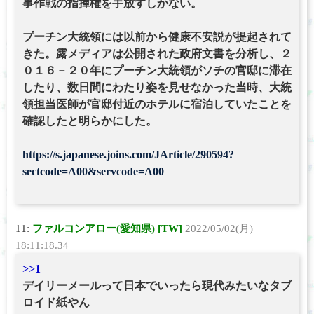
事作戦の指揮権を手放すしかない。
プーチン大統領には以前から健康不安説が提起されて
きた。露メディアは公開された政府文書を分析し、２
０１６－２０年にプーチン大統領がソチの官邸に滞在
したり、数日間にわたり姿を見せなかった当時、大統
領担当医師が官邸付近のホテルに宿泊していたことを
確認したと明らかにした。
https://s.japanese.joins.com/JArticle/290594?
sectcode=A00&servcode=A00
11:
ファルコンアロー(愛知県) [TW]
2022/05/02(月)
18:11:18.34
>>1
デイリーメールって日本でいったら現代みたいなタブ
ロイド紙やん