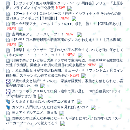
【ラブライブ！虹ヶ咲学園スクールアイドル同好会】フリュー「上原歩
夢」プライズフィギュア化決定
NEW!
【アークナイツ】Gift+シリーズ「純燼エイヤフィヤトラ それからの物
語VER.」フィギュア【予約開始】
NEW!
河出奈都美アナ ノースリニットの●●、横乳、脇！！【GIF動画あり】
NEW!
吉岡恵麻アナ ノースリーブ！！
NEW!
【動画】乃木坂野球部の若鷹軍団のダンスかわええ！！！【乃木坂46】
NEW!
【衝撃】メイウェザー「恵まれない子へ募金？そいつらが俺に何かして
くれたのか・・・・・・？」⇒！！！
NEW!
川栄李奈がテレビ朝日の新ドラマ枠で主演報道。事務所独立＆離婚後初
の連ドラ出演。榮倉奈々出演の注目作に続き起用か
NEW!
元ME:I飯田栞月が芸能活動再開。ミュージカル『ファントム』ヒロイン
役起用。スキャンダル経て女優に転身か
NEW!
36歳の彼女と結婚したいのに、家族が猛反対。家族から信じられない言
葉が飛び出した… 他
クーラーボックス積んで出発→途中で買い足し…50代公務員の“ドライ
ブ”が地獄すぎた 他
とりあえず見ればいい名作アニメ教えて
ガンダム入門したいんだけど何を見ればいいの？
三大アイドルアニメ、決まる
当時の少年はみんな夢中になった カー消しにマンガ 1970年代の「スー
パーカーブーム」って覚えてる？