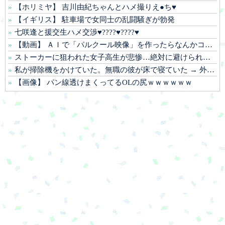
【ホリミヤ】 吉川由紀ちゃんとハメ撮りえ●ち♥
【イギリス】 駐車場で女同士の乱闘騒ぎが勃発
七咲逢と援交生ハメ交渉♥️????♥️????♥️
【動画】 ＡＩで「パルクール映像」を作ったらなんかコワい結果に…ｗ！！
ストーカーに狙われた女子高生が悲惨…絶対に避けられない中出しレ●プGIF画像
私が掃除機をかけていた。無職の彼が床で寝ていた → 外では生きていけないダメ男はこちらです…
【画像】 パン線透けまくってるOLの尻ｗｗｗｗｗｗ