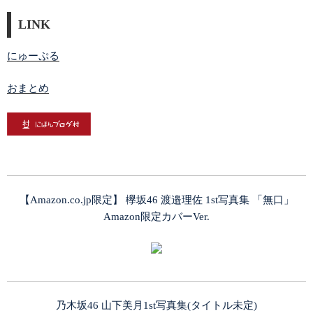
LINK
にゅーぷる
おまとめ
【Amazon.co.jp限定】 欅坂46 渡邉理佐 1st写真集 「無口」
Amazon限定カバーVer.
乃木坂46 山下美月1st写真集(タイトル未定)