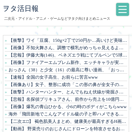
ヲタ活日報
二次元・アイドル・アニメ・ゲームなどヲタク向けまとめニュース
【衝撃】ワイ「豆腐、150g×2丁で250円か…高いけど美味そうだし一丁買ってみるか！」→結果www(※画像あり)
【画像】不知火舞さん、調整で横乳がめっちゃ見えるようになるwww
【悲報】伊藤大海(146)、ベネズエラ戦にてブルペンで5球しか投げられていなかった
【画像】ファイアーエムブレム新作、エッチキャラが実装されて始まるwww
おっさん（38）と少女（16）の最高に尊い漫画、「おっさんはうぜぇぇぇんだよ！ってギルドから追放したくせに、後から復帰
【速報】全国の女子高生、お前らに苦言www
【画像あり】女子、整形に成功「この形の鼻が全女子の理想だと思う！！」⇒！
【衝撃】ハンターハンター、とんでもねえ伏線が発掘される。クルタ族の虐殺犯人がツェリードニヒだった模様！
【悲報】名探偵プリキュアさん、前作から売上を10億円も落としてしまう
【画像】爆乳の青山ひかる、小6の時のボディがこちらwww
海外「飛田新地でこんなアイドル級の子と即ハメできるのかよ」⇒ 晒された無修正動画がコチラ
【二次エ□】 褐色肌美人まとめ、健康美が最高すぎるH画像ｗ
【動画】 野菜売りのおじさんにドローンを特攻させるおそロシア。