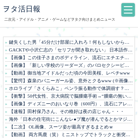
ヲタ活日報
二次元・アイドル・アニメ・ゲームなどヲタク向けまとめニュース
鍵失くした男「45分だけ部屋に入れろ！何もしないから！」→女子大生「無理です（警察呼びます）」→男「熱中症になれってか！使えないな！」完全に不審者で草ｗｗｗ
GACKTや小沢仁志の「セリフが聞き取れない」 日本語作品を字幕で見る人が増えている背景… 聴力低下が原因ではない？
【画像】この佳子さまのボディライン、流石にエチエチすぎやろ！
【画像】「新しい学校のリーダーズ」のパロセクシービデオwww
【動画】御当地アイドルだった頃の今田美桜、レベチwww
【驚愕】森泉のバニーガール姿、意外とクるwww (※画像あり)
ホロライブ「さくらみこ」ペンラ振る動作で体調崩す？ホロドリで画面酔いして凸待ち1時間で切り上げる「雪花ラミィ」コラボ配信に向けてゆっくり休む
【衝撃】50代女性、京大病院で脳腫瘍手術→“腫瘍の無い部位”を摘出 2度「腫瘍ではない」と出るも続行、脳幹損傷で“植物状態”に
【画像】ディズニーのおいなり巻（600円）、流石にアレすぎて賛否両論の大炎上をしてしまうw w w w w w w
【速報】田村保乃さん、その格好は夜の店じゃん・・・
海外「日本の住宅街にこんなレ●プ魔が潜んでるとかマジかよ…さすがHENTAIの国…」
【二次】 OL画像、スーツ姿が最高すぎるまとめｗ
【動画】 両方馬鹿（笑）ミニストップでトラックと衝突したドラレコが（ノ∇`）