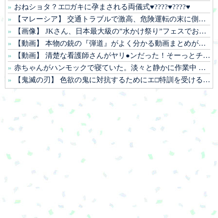
おねショタ？エ□ガキに孕まされる両儀式♥️????♥️????♥️
【マレーシア】 交通トラブルで激高、危険運転の末に側溝へ転落 車は大破、男に重い法的責任も
【画像】 JKさん、日本最大級の”水かけ祭り”フェスでおっ〇ぱい丸見え！大量ぶっかけハプニングｗｗｗ
【動画】 本物の銃の『弾道』がよく分かる動画まとめがコチラｗｗｗ！！
【動画】 清楚な看護師さんがヤリ●ンだった！そーっとチ●ポ握りニギニギ？！マジか！そんなぁぁ笑
赤ちゃんがハンモックで寝ていた。淡々と静かに作業中 → 無心な労働者の顔はこちらです…
【鬼滅の刃】 色欲の鬼に対抗するためにエ□特訓を受ける胡蝶しのぶ…！クールなしのぶが快楽に抗えず翻弄されちゃう…