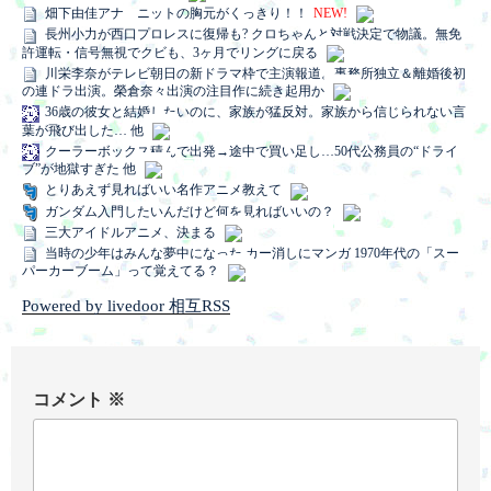
畑下由佳アナ ニットの胸元がくっきり！！
NEW!
長州小力が西口プロレスに復帰も? クロちゃんと対戦決定で物議。無免
許運転・信号無視でクビも、3ヶ月でリングに戻る
川栄李奈がテレビ朝日の新ドラマ枠で主演報道。事務所独立＆離婚後初
の連ドラ出演。榮倉奈々出演の注目作に続き起用か
36歳の彼女と結婚したいのに、家族が猛反対。家族から信じられない言
葉が飛び出した… 他
クーラーボックス積んで出発→途中で買い足し…50代公務員の“ドライ
ブ”が地獄すぎた 他
とりあえず見ればいい名作アニメ教えて
ガンダム入門したいんだけど何を見ればいいの？
三大アイドルアニメ、決まる
当時の少年はみんな夢中になった カー消しにマンガ 1970年代の「スー
パーカーブーム」って覚えてる？
Powered by livedoor 相互RSS
コメント
※