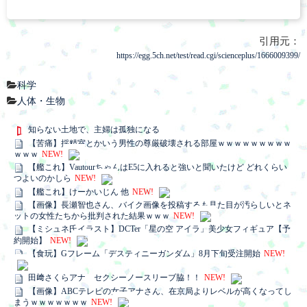
引用元：
https://egg.5ch.net/test/read.cgi/scienceplus/1666009399/
科学
人体・生物
知らない土地で、主婦は孤独になる
【苦痛】採精室とかいう男性の尊厳破壊される部屋ｗｗｗｗｗｗｗｗｗ
ｗｗｗ
NEW!
【艦これ】VautourちゃんはE5に入れると強いと聞いたけど どれくらい
つよいのかしら
NEW!
【艦これ】けーかいじん 他
NEW!
【画像】長瀬智也さん、バイク画像を投稿するも見た目が汚らしいとネ
ットの女性たちから批判された結果ｗｗｗ
NEW!
【ミシュネ氏イラスト】DCTer「星の空 アイラ」美少女フィギュア【予
約開始】
NEW!
【食玩】Gフレーム「デスティニーガンダム」8月下旬受注開始
NEW!
田﨑さくらアナ セクシーノースリーブ脇！！
NEW!
【画像】ABCテレビの女子アナさん、在京局よりレベルが高くなってし
まうｗｗｗｗｗｗｗ
NEW!