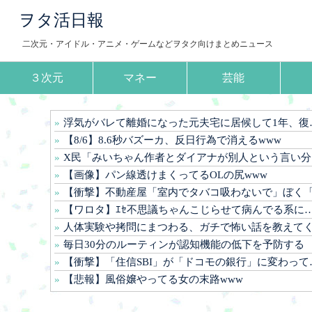
ヲタ活日報
二次元・アイドル・アニメ・ゲームなどヲタク向けまとめニュース
３次元
マネー
芸能
浮気がバレて離婚になった元夫宅に居候して1年、復縁を迫ったら「さっさと職を見つけて出ていけ」と冷たく拒絶された。
【8/6】8.6秒バズーカ、反日行為で消えるwww
X民「みいちゃん作者とダイアナが別人という言い分は無理があるんじゃない？」 バチャ豚「！！！！」ｼｭﾊﾞﾊﾞﾊﾞﾊﾞ
【画像】パン線透けまくってるOLの尻www
【衝撃】不動産屋「室内でタバコ吸わないで」ぼく「じゃあベランダで吸うか」不動産屋「吸ったら特別清掃&全面張り替え費用請求します」←これ・・・
【ワロタ】ｴｾ不思議ちゃんこじらせて病んでる系に憧れてた時期に、路上で気持ち悪い絵や詞を披露したり、土砂降りの中で〇〇してた←報告者の家族が素敵すぎるｗｗｗ
人体実験や拷問にまつわる、ガチで怖い話を教えて
毎日30分のルーティンが認知機能の低下を予防する
【衝撃】「住信SBI」が「ドコモの銀行」に変わってうんざりしてるやつwww
【悲報】風俗嬢やってる女の末路www