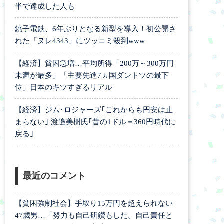
半で達成した人も
銚子電鉄、6年ぶりとなる新型を導入！初公開さ
れた「ヌレ4343」にツッコミ殺到www
【経済】貧困急増…平均所得「200万～300万円
未満が最多」「主要先進7ヵ国ダントツの最下
位」日本のキツすぎるリアル
【経済】ジム･ロジャーズ｢これからも円安は止
まらない｣ 渡邉美樹氏｢昔の1ドル＝360円時代に
戻る｣
最近のコメント
【貧困強制社会】手取り15万円を超えられない
47歳男…「努力も自己研鑽もした。自己責任と