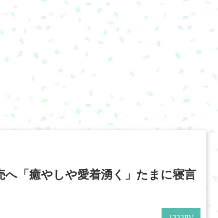
発売へ「癒やしや愛着湧く」たまに寝言
1333
PV