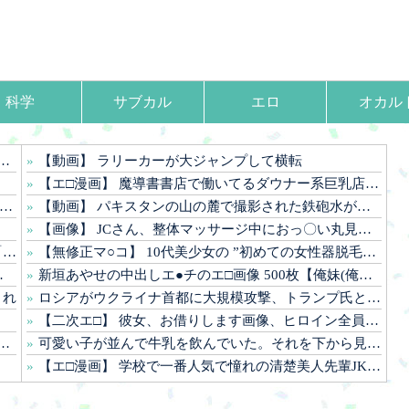
科学
サブカル
エロ
オカル
【動画】 ラリーカーが大ジャンプして横転
【エ□漫画】 魔導書書店で働いてるダウナー系巨乳店員が同僚の童貞く●にパパ活を持ちかけてお金をもらって中出しセッ●スしちゃう！
【動画】 パキスタンの山の麓で撮影された鉄砲水が地獄すぎる。
【画像】 JCさん、整体マッサージ中におっ〇い丸見え放送事故！オカズにされてシコられまくるｗｗｗ
・
【無修正マ○コ】 10代美少女の ”初めての女性器脱毛” 動画、エ□すぎて1000万再生される・・・
新垣あやせの中出しエ●チのエ□画像 500枚【俺妹(俺の妹がこんなに可愛いわけがない)】
くれ
ロシアがウクライナ首都に大規模攻撃、トランプ氏とゼレンスキー氏の和平交渉前に
【二次エ□】 彼女、お借りします画像、ヒロイン全員かわいすぎる件ｗ
可愛い子が並んで牛乳を飲んでいた。それを下から見てみた → こんな様子です…
【エ□漫画】 学校で一番人気で憧れの清楚美人先輩JKに何故か突然エ□動画撮影の竿役を頼まれて…！？