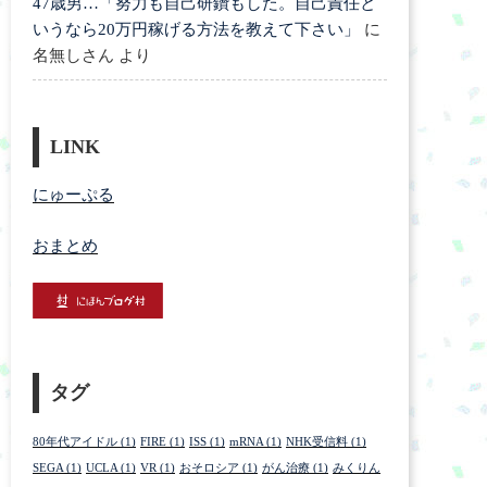
47歳男…「努力も自己研鑽もした。自己責任と
いうなら20万円稼げる方法を教えて下さい」
に
名無しさん
より
LINK
にゅーぷる
おまとめ
タグ
80年代アイドル
(1)
FIRE
(1)
ISS
(1)
mRNA
(1)
NHK受信料
(1)
SEGA
(1)
UCLA
(1)
VR
(1)
おそロシア
(1)
がん治療
(1)
みくりん