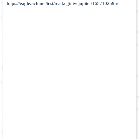
https://eagle.5ch.net/test/read.cgi/livejupiter/1657102595/