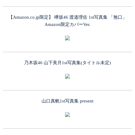
【Amazon.co.jp限定】 欅坂46 渡邉理佐 1st写真集 「無口」
Amazon限定カバーVer.
乃木坂46 山下美月1st写真集(タイトル未定)
山口真帆1st写真集 present