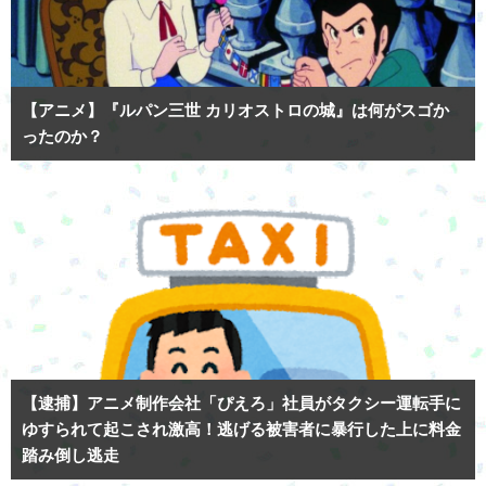
【アニメ】『ルパン三世 カリオストロの城』は何がスゴか
ったのか？
【逮捕】アニメ制作会社「ぴえろ」社員がタクシー運転手に
ゆすられて起こされ激高！逃げる被害者に暴行した上に料金
踏み倒し逃走