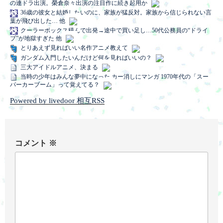
の連ドラ出演。榮倉奈々出演の注目作に続き起用か
36歳の彼女と結婚したいのに、家族が猛反対。家族から信じられない言
葉が飛び出した… 他
クーラーボックス積んで出発→途中で買い足し…50代公務員の“ドライ
ブ”が地獄すぎた 他
とりあえず見ればいい名作アニメ教えて
ガンダム入門したいんだけど何を見ればいいの？
三大アイドルアニメ、決まる
当時の少年はみんな夢中になった カー消しにマンガ 1970年代の「スー
パーカーブーム」って覚えてる？
Powered by livedoor 相互RSS
コメント
※