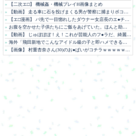
【二次エ□】 機械姦・機械プレイH画像まとめ
【動画】 走る車に石を投げまくる男が警察に捕まりボコボコにされる
【エ□漫画】 バ先で一目惚れしたダウナー女店長のエ●チなサービスで給料0円…！弱点チクビ責めでイカせまくってわからせる…！
お腹を空かせた子供たちにご飯をあげていた。ほんと助かるわ、どうもありがとう → 母親はこんな様子です…
【動画】 じゅぼぼぼ！え！これが芸能人のフ●ラだ、綺麗な顔とお口でこんなことしているだ 笑
海外「飛田新地でこんなアイドル級の子と即ハメできるのかよ」⇒ 晒された無修正動画がコチラ
【画像】 村重杏奈さん(30)のお●ぱいがコチラｗｗｗｗｗｗｗｗｗｗｗｗ