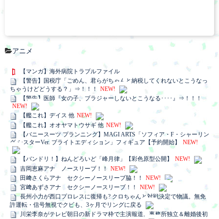
アニメ
【マンガ】海外病院トラブルファイル
【警告】国税庁「ごめん、君らがちゃんと納税してくれないとこうなっ
ちゃうけどどうする？」⇒！！！
NEW!
【警告】医師『女の子、ブラジャーしないとこうなる････』⇒！！！
NEW!
【艦これ】デイス 他
NEW!
【艦これ】オオヤマトウサギ 他
NEW!
【バニースーツ プランニング】MAGI ARTS「ソフィア・F・シャーリン
グ シスターVer. ブライトエディション」フィギュア【予約開始】
NEW!
【バンドリ！】ねんどろいど「峰月律」【彩色原型公開】
NEW!
吉岡恵麻アナ ノースリーブ！！
NEW!
田﨑さくらアナ セクシーノースリーブ脇！！
NEW!
宮﨑あずさアナ セクシーノースリーブ！！
NEW!
長州小力が西口プロレスに復帰も? クロちゃんと対戦決定で物議。無免
許運転・信号無視でクビも、3ヶ月でリングに戻る
川栄李奈がテレビ朝日の新ドラマ枠で主演報道。事務所独立＆離婚後初