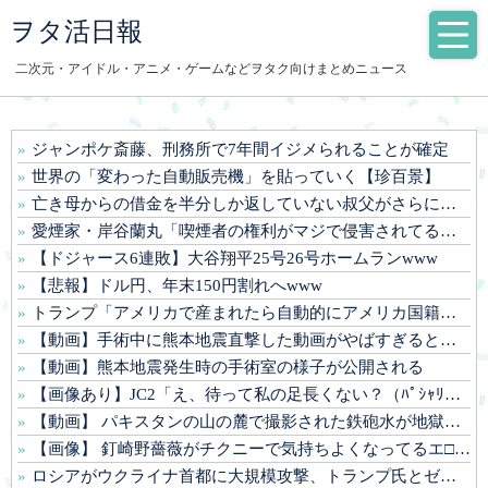
ヲタ活日報
二次元・アイドル・アニメ・ゲームなどヲタク向けまとめニュース
ジャンポケ斎藤、刑務所で7年間イジメられることが確定
世界の「変わった自動販売機」を貼っていく【珍百景】
亡き母からの借金を半分しか返していない叔父がさらに金を貸してほしいと訪ねてきた。完済するまで貸せないと断ると…
愛煙家・岸谷蘭丸「喫煙者の権利がマジで侵害されてる」 「いくら税金を我々が払ってるんだと」
【ドジャース6連敗】大谷翔平25号26号ホームランwww
【悲報】ドル円、年末150円割れへwww
トランプ「アメリカで産まれたら自動的にアメリカ国籍を付与するのをやめる！」
【動画】手術中に熊本地震直撃した動画がやばすぎると話題に・・・
【動画】熊本地震発生時の手術室の様子が公開される
【画像あり】JC2「え、待って私の足長くない？（ﾊﾟｼｬﾘwww)⇒
【動画】 パキスタンの山の麓で撮影された鉄砲水が地獄すぎる。
【画像】 釘崎野薔薇がチクニーで気持ちよくなってるエ□画像
ロシアがウクライナ首都に大規模攻撃、トランプ氏とゼレンスキー氏の和平交渉前に