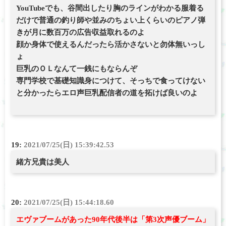
YouTubeでも、谷間出したり胸のラインがわかる服着る
だけで普通の釣り師や並みのちょい上くらいのピアノ弾
きが月に数百万の広告収益取れるのよ
顔か身体で使えるんだったら活かさないと勿体無いっし
ょ
巨乳のＯＬなんて一銭にもならんぞ
専門学校で基礎知識身につけて、そっちで食ってけない
と分かったらエロ声巨乳配信者の道を拓けば良いのよ
19:
2021/07/25(日) 15:39:42.53
緒方兄貴は美人
20:
2021/07/25(日) 15:44:18.60
エヴァブームがあった90年代後半は「第3次声優ブーム」