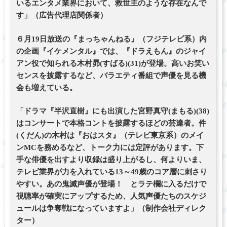
いるエンタメ業界において、救世主のような存在なんで
す」（広告代理店関係者）
６月19日放送の『まっちゃんねる』（フジテレビ系）内
の企画『イケメンタル』では、『ドラえもん』のジャイ
アン役で知られる木村昴(すばる)(31)が登場。高いお笑い
センスを披露するなど、バラエティ番組で声優を見る機
会も増えている。
「ドラマ『半沢直樹』にも出演した宮野真守(まもる)(38)
はコンサートで本格コントを披露するほどの芸達者。件
(くだん)の木村は『おはスタ』（テレビ東京系）のメイ
ンMCを務めるなど、トーク力には定評があります。下
手な俳優を出すより収録は盛り上がるし、何よりいま、
テレビ業界が力を入れている13～49歳のコア層に刺さり
やすい。あの鬼滅声優が登場！ とラテ欄に入るだけで
視聴率が確実にアップするため、人気声優たちのスケジ
ュールは争奪戦になっていますよ」（制作会社ディレク
ター）