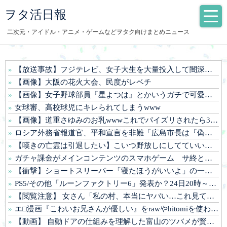
ヲタ活日報
二次元・アイドル・アニメ・ゲームなどヲタク向けまとめニュース
【放送事故】フジテレビ、女子大生を大量投入して闇深エロ番組www
【画像】大阪の花火大会、民度がレベチ
【画像】女子野球部員『星よつは』とかいうガチで可愛すぎるJKwww
女球審、高校球児にキレられてしまうwww
【画像】道重さゆみのお乳wwwこれでパイズリされたら3秒で果てるだろ
ロシア外務省報道官、平和宣言を非難「広島市長は『偽りの呪文』を繰り返している」
【嘆きの亡霊は引退したい】こいつ野放しにしてていいやつなの…？
ガチャ課金がメインコンテンツのスマホゲーム サ終と倒産が相次ぎ終わる
【衝撃】ショートスリーパー「寝たほうがいいよ」の一言にブチギレwww(※動画あり)
PS5/その他「ルーンファクトリー6」発表か？24日20時～最新情報を告知する20周年記念放送を実施
【閲覧注意】 女さん「私の村、本当にヤバい…これ見て…」（衝撃動画）
エ□漫画『こわいお兄さんが優しい』をrawやhitomiを使わずに無料で読む方法│sin
【動画】 自動ドアの仕組みを理解した富山のツバメが賢い。