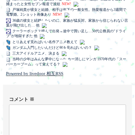
捕まったと女性セブン報道で波紋
NEW!
戸塚純貴が彼女と結婚、相手は年下の一般女性。熱愛報道から3週間で
電撃婚。2ショット画像あり
NEW!
36歳の彼女と結婚したいのに、家族が猛反対。家族から信じられない言
葉が飛び出した… 他
クーラーボックス積んで出発→途中で買い足し…50代公務員の“ドライ
ブ”が地獄すぎた 他
とりあえず見ればいい名作アニメ教えて
ガンダム入門したいんだけど何を見ればいいの？
三大アイドルアニメ、決まる
当時の少年はみんな夢中になった カー消しにマンガ 1970年代の「スー
パーカーブーム」って覚えてる？
Powered by livedoor 相互RSS
コメント
※