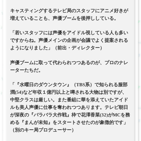
キャスティングするテレビ局のスタッフにアニメ好きが
増えていることも、声優ブームを後押ししている。
「若いスタッフには声優をアイドル視している人も多い
ですからね。声優メインの企画が会議でよく提案される
ようになりました」（前出・ディレクター）
声優ブームに取って代わられつつあるのが、プロのナレ
ーターたちだ。
「『水曜日のダウンタウン』（TBS系）で知られる服部
潤(54)など年収１億円以上と噂される大物は別ですが、
中堅クラスは厳しい。また番組に華を添えていたアイド
ルも美人声優に仕事を奪われつつあります。テレビ朝日
が深夜の『バラバラ大作戦』枠で花澤香菜(32)がMCを務
める『まんが未知』をスタートさせたのが象徴的です」
（別のキー局プロデューサー）