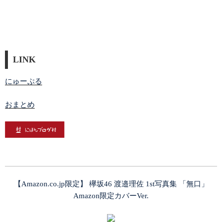
LINK
にゅーぷる
おまとめ
【Amazon.co.jp限定】 欅坂46 渡邉理佐 1st写真集 「無口」
Amazon限定カバーVer.