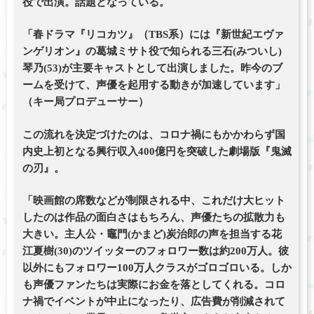
役で出演。話題となっている。
「春ドラマ『リコカツ』（TBS系）には『新世紀エヴァ
ンゲリオン』の葛城ミサト役で知られる三石(みついし)
琴乃(53)が主要キャストとして出演しました。昨今のブ
ームを受けて、声優を起用する動きが加速しています」
（キー局プロデューサー）
この流れを決定づけたのは、コロナ禍にもかかわらず国
内史上初となる興行収入400億円を突破した劇場版『鬼滅
の刃』。
「映画館の席数などが制限される中、これだけ大ヒット
したのは作品の面白さはもちろん、声優たちの拡散力も
大きい。主人公・竈門(かまど)炭治郎の声を担当する花
江夏樹(30)のツイッターのフォロワー数は約200万人。彼
以外にもフォロワー100万人クラスがゴロゴロいる。しか
も声優ファンたちは実際にお金を落としてくれる。コロ
ナ禍でイベントが中止になったり、広告費が削減されて