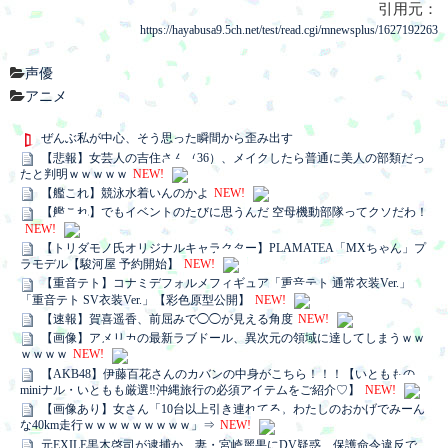
引用元：
https://hayabusa9.5ch.net/test/read.cgi/mnewsplus/1627192263
声優
アニメ
ぜんぶ私が中心、そう思った瞬間から歪み出す
【悲報】女芸人の吉住さん（36）、メイクしたら普通に美人の部類だっ
たと判明ｗｗｗｗｗ
NEW!
【艦これ】競泳水着いんのかよ
NEW!
【艦これ】でもイベントのたびに思うんだ 空母機動部隊ってクソだわ！
NEW!
【トリダモノ氏オリジナルキャラクター】PLAMATEA「MXちゃん」プ
ラモデル【駿河屋 予約開始】
NEW!
【重音テト】コナミデフォルメフィギュア「重音テト 通常衣装Ver.」
「重音テト SV衣装Ver.」【彩色原型公開】
NEW!
【速報】賀喜遥香、前屈みで◯◯が見える角度
NEW!
【画像】アメリカの最新ラブドール、異次元の領域に達してしまうｗｗ
ｗｗｗｗ
NEW!
【AKB48】伊藤百花さんのカバンの中身がこちら！！！【いとももの
miniナル・いともも厳選‼︎沖縄旅行の必須アイテムをご紹介♡】
NEW!
【画像あり】女さん「10台以上引き連れてる。わたしのおかげでみーん
な40km走行ｗｗｗｗｗｗｗｗｗ」⇒
NEW!
元EXILE黒木啓司が逮捕か…妻・宮崎麗果にDV疑惑、保護命令違反で