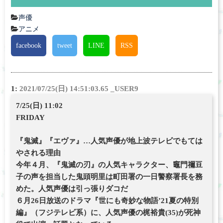
声優
アニメ
facebook
tweet
LINE
RSS
1:
2021/07/25(日) 14:51:03.65 _USER9
7/25(日) 11:02
FRIDAY
『鬼滅』『エヴァ』…人気声優が地上波テレビでもては
やされる理由
今年４月、『鬼滅の刃』の人気キャラクター、竈門禰豆
子の声を担当した鬼頭明里は町田署の一日警察署長を務
めた。人気声優は引っ張りダコだ
６月26日放送のドラマ『世にも奇妙な物語’21夏の特別
編』（フジテレビ系）に、人気声優の梶裕貴(35)が死神