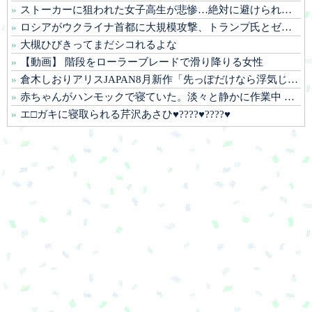
ストーカーに狙われた女子高生が悲惨…絶対に避けられない中出しレ●プGIF画像
ロシアがウクライナ首都に大規模攻撃、トランプ氏とゼレンスキー氏の和平交渉前に
大槻ひびきってまだシコれるよな
【動画】 階段をローラーブレードで滑り降りる女性
倉木しおりアリスJAPAN8月新作「先っぽだけなら浮気じゃないよ？イケないギリギリの焦らし責めに屈し膣奥深ハメ浮気」理性崩壊NTR作品！！
赤ちゃんがハンモックで寝ていた。淡々と静かに作業中 → 無心な労働者の顔はこちらです…
エ□ガキに寝取られる芹沢あさひ♥️????♥️????♥️