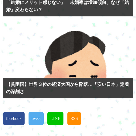
「結婚にメリット感じない」 未婚率は増加傾向、なぜ「結
婚」変わらない？
【貧困国】世界３位の経済大国から陥落…「安い日本」定着
の深刻さ
facebook
tweet
LINE
RSS