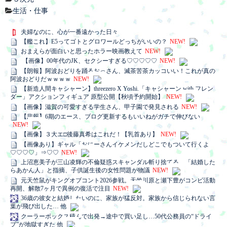
生活・仕事
夫婦なのに、心が一番遠かった日々
【艦これ】E5ってゴトとグロワールどっちがいいの？
NEW!
おまえらが面白いと思ったホラー映画教えて
NEW!
【画像】00年代のJK、セクシーすぎる♡♡♡♡♡
NEW!
【朗報】阿波おどりを踊るおっさん、滅茶苦茶カッコいい！これが真の
阿波おどりだｗｗｗｗ
NEW!
【新造人間キャシャーン】threezero X Yoshi.「キャシャーン with フレン
ダー」アクションフィギュア 原型公開【秋頃予約開始】
NEW!
【画像】滋賀の可愛すぎる学生さん、甲子園で発見される
NEW!
【悲報】6期のエース、ブログ更新するもいいねがガチで伸びない
NEW!
【画像】３大エ□後藤真希はこれだ！【乳首あり】
NEW!
【画像あり】ギャル「おにーさんイケメンだしどこでもついて行くよ
♡♡♡♡」⇒♡♡
NEW!
上沼恵美子が三山凌輝の不倫疑惑スキャンダル斬り捨てる。「結婚した
らあかん人」と指摘、子供誕生後の女性問題が物議
NEW!
元天竺鼠がキングオブコント2026参戦。天竺川原と瀬下豊がコンビ活動
再開、解散7ヶ月で異例の復活で注目
NEW!
36歳の彼女と結婚したいのに、家族が猛反対。家族から信じられない言
葉が飛び出した… 他
クーラーボックス積んで出発→途中で買い足し…50代公務員の“ドライ
ブ”が地獄すぎた 他