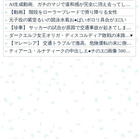
AI生成動画、ガチのマジで違和感が完全に消え去ってしまう
【動画】 階段をローラーブレードで滑り降りる女性
元子役の紫堂るいの競泳水着お●ぱいポロリ具合がエ□い
【珍事】 サッカーの試合が原因で交通事故が起きてしまう。
ダークエルフ女王オリガ・ディスコルディア敗戦の末路…♥️
【マレーシア】 交通トラブルで激高、危険運転の末に側溝へ転落 車は大破、男に重い法的責任も
ティアーユ・ルナティークの中出しエ●チのエ□画像 500枚【ToLOVEる -とらぶる-】