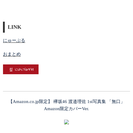
LINK
にゅーぷる
おまとめ
【Amazon.co.jp限定】 欅坂46 渡邉理佐 1st写真集 「無口」
Amazon限定カバーVer.