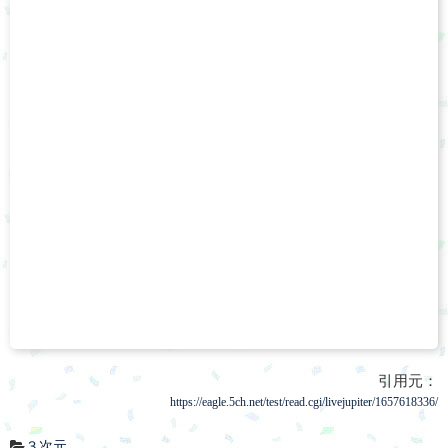
引用元：
https://eagle.5ch.net/test/read.cgi/livejupiter/1657618336/
３次元