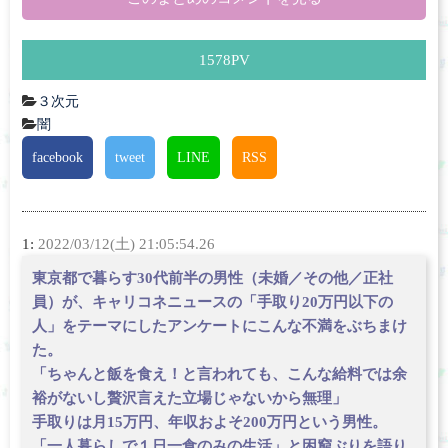
1578
PV
３次元
闇
facebook
tweet
LINE
RSS
1:
2022/03/12(土) 21:05:54.26
東京都で暮らす30代前半の男性（未婚／その他／正社
員）が、キャリコネニュースの「手取り20万円以下の
人」をテーマにしたアンケートにこんな不満をぶちまけ
た。
「ちゃんと飯を食え！と言われても、こんな給料では余
裕がないし贅沢言えた立場じゃないから無理」
手取りは月15万円、年収およそ200万円という男性。
「一人暮らしで１日一食のみの生活」と困窮ぶりを語り