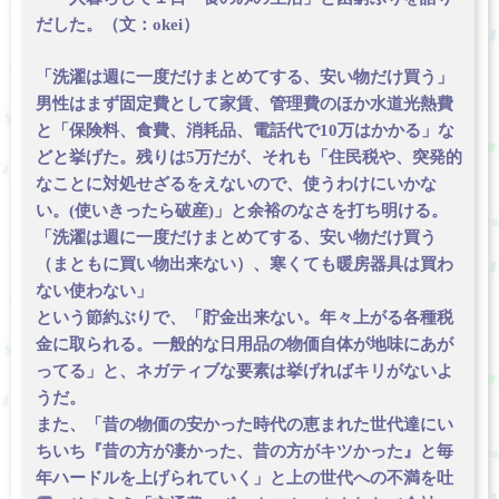
だした。（文：okei）
「洗濯は週に一度だけまとめてする、安い物だけ買う」
男性はまず固定費として家賃、管理費のほか水道光熱費
と「保険料、食費、消耗品、電話代で10万はかかる」な
どと挙げた。残りは5万だが、それも「住民税や、突発的
なことに対処せざるをえないので、使うわけにいかな
い。(使いきったら破産)」と余裕のなさを打ち明ける。
「洗濯は週に一度だけまとめてする、安い物だけ買う
（まともに買い物出来ない）、寒くても暖房器具は買わ
ない使わない」
という節約ぶりで、「貯金出来ない。年々上がる各種税
金に取られる。一般的な日用品の物価自体が地味にあが
ってる」と、ネガティブな要素は挙げればキリがないよ
うだ。
また、「昔の物価の安かった時代の恵まれた世代達にい
ちいち『昔の方が凄かった、昔の方がキツかった』と毎
年ハードルを上げられていく」と上の世代への不満を吐