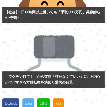
【社会】1日14時間以上働いても「手取り15万円」美容師ら
の“苦境”
「ワクチン打て！」から突然「打たなくていい」に…WHO
がヤバすぎる方針転換を決めた驚愕の背景
facebook
tweet
LINE
RSS