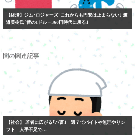
【経済】ジム･ロジャーズ｢これからも円安は止まらない｣ 渡
邉美樹氏｢昔の1ドル＝360円時代に戻る｣
闇の関連記事
【社会】 若者に広がる｢バ畜｣ 週７でバイトや無理やりシ
フト 人手不足で…