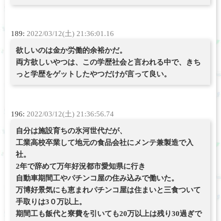
189:
2022/03/12(土) 21:36:01.16
欲しいのは金か労働的余裕かだ。
両方欲しいやつは、この学歴社会と言われる中で、きち
っと学歴をゲットしたやつだけが言って良い。
196:
2022/03/12(土) 21:36:56.74
自分は施設育ちの氷河世代だが、
工業高校卒業して地元の食品会社にメンテ兼製造で入
社。
2年で辞めて万年好況都市愛知県に行き
自動車期間工やパチンコ屋の住み込みで働いた。
万博好景気にも恵まれパチンコ屋は住まいと三食ついて
手取りは3０万以上。
期間工も飯代と寮費を引いても20万以上は残り30過ぎで