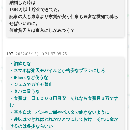
結婚した時は
1500万以上貯金できてた。
記事の人も東京より家賃が安く仕事も豊富な愛知で暮ら
せばいいのに。
何故貧乏人は東京にしがみつく？
197:
2022/03/12(土) 21:37:08.75
・酒飲むな
・スマホは楽天モバイルとか格安なプランにしろ
・iPhoneなど使うな
・ジェムでガチャ禁止
・タバコ吸うな
・食費は一日１０００円目安 それなら食費月３万です
む
・基本自炊 パンやご飯やパスタで飽きないように
・趣味はできればどれかひとつにしておけ それに金か
けるのは多少ならいい