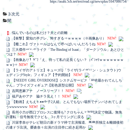
https://asahi.5ch.net/test/read.cgi/newsplus/1647086754/
３次元
闇
悩んでいるのは私だけ？夫との距離
【衝撃】愛知の半グレ、怖すぎる⇒ｗｗｗｗ（※画像あり）
NEW!
【艦これ】ヴァトールはなんて呼べばいいんだろうね
NEW!
三大傑作ゼルダライク「The Binding of Isaac」「ダークソウル」あとひと
つは？
NEW!
【画像あり】JC2「え、待って私の足長くない？（ﾊﾟｼｬﾘｗｗｗｗｗｗｗ
ｗｗ)⇒
NEW!
【ライザのアトリエ】キューズQ「ライザ(ライザリン・シュタウト)ウ
ェディングStyle」フィギュア【予約開始】
NEW!
【NEEDY GIRL OVERDOSE】システムサービス「超絶最かわてんしち
ゃん」プライズフィギュア【彩色原型公開】
NEW!
吉岡恵麻アナ ノースリーブ！！
NEW!
福戸あやアナ 脇チラ見え！！
NEW!
【動画】えちえち●●女子2人組、とんでもない場所でナンパされてしま
うwwwwwww
NEW!
長州小力が西口プロレスに復帰も? クロちゃんと対戦決定で物議。無免
許運転・信号無視でクビも、3ヶ月でリングに戻る
川栄李奈がテレビ朝日の新ドラマ枠で主演報道。事務所独立＆離婚後初
の連ドラ出演。榮倉奈々出演の注目作に続き起用か