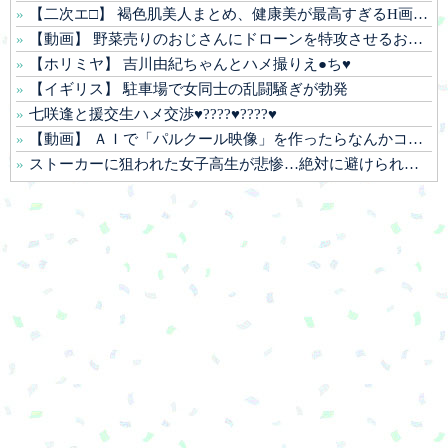
【二次エ□】 褐色肌美人まとめ、健康美が最高すぎるH画像ｗ
【動画】 野菜売りのおじさんにドローンを特攻させるおそロシア。
【ホリミヤ】 吉川由紀ちゃんとハメ撮りえ●ち♥
【イギリス】 駐車場で女同士の乱闘騒ぎが勃発
七咲逢と援交生ハメ交渉♥️????♥️????♥️
【動画】 ＡＩで「パルクール映像」を作ったらなんかコワい結果に…ｗ！！
ストーカーに狙われた女子高生が悲惨…絶対に避けられない中出しレ●プGIF画像