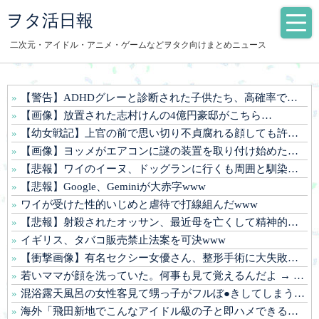
ヲタ活日報
二次元・アイドル・アニメ・ゲームなどヲタク向けまとめニュース
【警告】ADHDグレーと診断された子供たち、高確率で『この習慣』をやっていた→！！！
【画像】放置された志村けんの4億円豪邸がこちら…
【幼女戦記】上官の前で思い切り不貞腐れる顔しても許される
【画像】ヨッメがエアコンに謎の装置を取り付け始めたんやが
【悲報】ワイのイーヌ、ドッグランに行くも周囲と馴染めず無言の帰宅
【悲報】Google、Geminiが大赤字www
ワイが受けた性的いじめと虐待で打線組んだwww
【悲報】射殺されたオッサン、最近母を亡くして精神的ショックを受けていたと判明
イギリス、タバコ販売禁止法案を可決www
【衝撃画像】有名セクシー女優さん、整形手術に大失敗して撮影不能に⇒！！
若いママが顔を洗っていた。何事も見て覚えるんだよ → 目の前にいる子はこうします…
混浴露天風呂の女性客見て甥っ子がフルぼ●きしてしまう事案が発生 part4
海外「飛田新地でこんなアイドル級の子と即ハメできるのかよ」⇒ 晒された無修正動画がコチラ