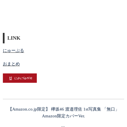
LINK
にゅーぷる
おまとめ
【Amazon.co.jp限定】 欅坂46 渡邉理佐 1st写真集 「無口」
Amazon限定カバーVer.