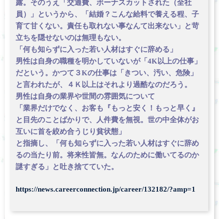
露。そのうえ「交通費、ボーナスカットされた（全社
員）」というから、「結婚？こんな給料で養える程、子
育て甘くない。責任も取れない事なんて出来ない」と苛
立ちを隠せないのは無理もない。
「何も知らずに入った若い人材はすぐに辞める」
男性は自身の職種を明かしていないが「4K以上の仕事」
だという。かつて３Kの仕事は「きつい、汚い、危険」
と言われたが、４Ｋ以上はそれより過酷なのだろう。
男性は自身の業界や世間の雰囲気について
「業界だけでなく、お客も『もっと安く！もっと早く』
と目先のことばかりで、人件費を無視。世の中全体がお
互いに首を絞め合うじり貧状態」
と指摘し、「何も知らずに入った若い人材はすぐに辞め
るの当たり前。将来性皆無。なんのために働いてるのか
謎すぎる」と吐き捨てていた。
https://news.careerconnection.jp/career/132182/?amp=1