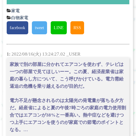
家電
白物家電
facebook
tweet
LINE
RSS
1:
2022/08/16(火) 13:24:27.02 _USER
家族で別の部屋に分かれてエアコンを使わず、テレビは
一つの部屋で見てほしいーー。この夏、経済産業省は家
庭の暮らし方について、こう呼びかけている。電力需給
逼迫の危機を乗り越えるのが目的だ。
電力不足が懸念されるのは太陽光の発電量が落ちる夕方
だ。経産省によると夏の午後7時ごろの家庭の電力使用割
合ではエアコンが38%と一番高い。熱中症などを避けつ
つ上手にエアコンを使うのが家庭での節電のポイントと
なる。…