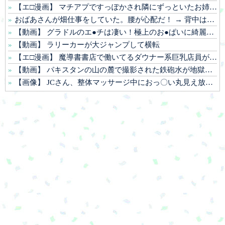
【エ□漫画】 マチアプですっぽかされ隣にずっといたお姉さんも同じく待ちぼうけだったので飲みに行くことに【1話無料】
おばあさんが畑仕事をしていた。腰が心配だ！ → 背中はこんな様子です…
【動画】 グラドルのエ●チは凄い！極上のお●ぱいに綺麗な体の無防備な姿はエ□ぃ！
【動画】 ラリーカーが大ジャンプして横転
【エ□漫画】 魔導書書店で働いてるダウナー系巨乳店員が同僚の童貞く●にパパ活を持ちかけてお金をもらって中出しセッ●スしちゃう！
【動画】 パキスタンの山の麓で撮影された鉄砲水が地獄すぎる。
【画像】 JCさん、整体マッサージ中におっ〇い丸見え放送事故！オカズにされてシコられまくるｗｗｗ