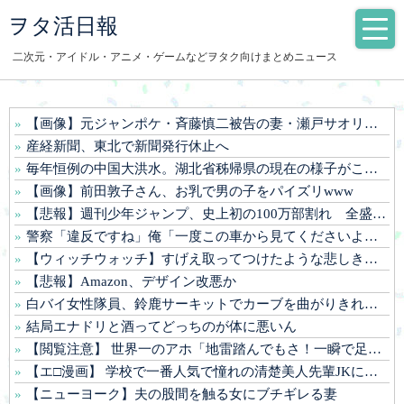
ヲタ活日報
二次元・アイドル・アニメ・ゲームなどヲタク向けまとめニュース
【画像】元ジャンポケ・斉藤慎二被告の妻・瀬戸サオリがインスタ更新！その内容がガチでヤバすぎる…
産経新聞、東北で新聞発行休止へ
毎年恒例の中国大洪水。湖北省秭帰県の現在の様子がこちら
【画像】前田敦子さん、お乳で男の子をパイズリwww
【悲報】週刊少年ジャンプ、史上初の100万部割れ 全盛期653万部から98万部に…紙の雑誌「100万部超え」が消滅
警察「違反ですね」俺「一度この車から見てくださいよ」→見通しの悪い交差点で揉めた結果、まさかの展開に…
【ウィッチウォッチ】すげえ取ってつけたような悲しき過去だった
【悲報】Amazon、デザイン改悪か
白バイ女性隊員、鈴鹿サーキットでカーブを曲がりきれず転倒して重傷
結局エナドリと酒ってどっちのが体に悪いん
【閲覧注意】 世界一のアホ「地雷踏んでもさ！一瞬で足引けば問題なくね？ｗ」⇒ 実践した結果
【エ□漫画】 学校で一番人気で憧れの清楚美人先輩JKに何故か突然エ□動画撮影の竿役を頼まれて…！？
【ニューヨーク】夫の股間を触る女にブチギレる妻