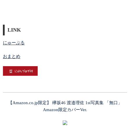
LINK
にゅーぷる
おまとめ
【Amazon.co.jp限定】 欅坂46 渡邉理佐 1st写真集 「無口」
Amazon限定カバーVer.