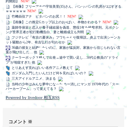
約開始】
NEW!
【画像】フリーアナの宇垣美里(35)さん、パンッパンの乳房がエ□すぎる
ｗｗｗｗｗｗ
NEW!
竹﨑由佳アナ ピタパンのお尻！！
NEW!
【画像】この推定Gカップ以上のお○ぱい、本物かわかる？
NEW!
薬師寺保栄と恋人が養子縁組届を偽造、懲役1年を検察求刑。元ボクシ
ング世界王者が犯行動機告白、妻と離婚成立も判明
フジテレビ『有吉の夏休み』フワちゃんが復帰説。炎上で出演シーンカ
ット騒動から2年、有吉弘行が匂わせか
36歳の彼女と結婚したいのに、家族が猛反対。家族から信じられない言
葉が飛び出した… 他
クーラーボックス積んで出発→途中で買い足し…50代公務員の“ドライ
ブ”が地獄すぎた 他
とりあえず見ればいい名作アニメ教えて
ガンダム入門したいんだけど何を見ればいいの？
三大アイドルアニメ、決まる
当時の少年はみんな夢中になった カー消しにマンガ 1970年代の「スー
パーカーブーム」って覚えてる？
Powered by livedoor 相互RSS
コメント
※