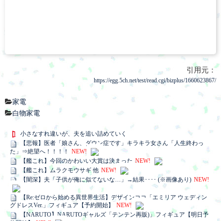
引用元：
https://egg.5ch.net/test/read.cgi/bizplus/1660623867/
家電
白物家電
小さなすれ違いが、夫を追い詰めていく
【悲報】医者「娘さん、ダウン症です」キラキラ女さん「人生終わっ
た」⇒絶望へ！！！！
NEW!
【艦これ】今回のかわいい大賞は決まった
NEW!
【艦これ】ムラクモウサギ 他
NEW!
【闇深】夫「子供が俺に似てないな…」→結果････ (※画像あり)
NEW!
【Re:ゼロから始める異世界生活】デザインココ「エミリア ウェディン
グドレスVer.」フィギュア【予約開始】
NEW!
【NARUTO】NARUTOギャルズ「テンテン再販)」フィギュア【明日予